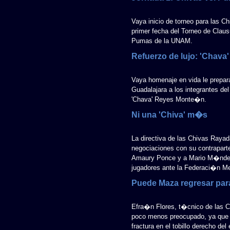
Vaya inicio de torneo para las C
primer fecha del Torneo de Claus
Pumas de la UNAM.
Refuerzo de lujo: 'Chava'
Vaya homenaje en vida le prepara
Guadalajara a los integrantes d
'Chava' Reyes Monte�n.
Ni una 'Chiva' m�s
La directiva de las Chivas Rayad
negociaciones con su contrapart
Amaury Ponce y a Mario M�ndez no
jugadores ante la Federaci�n Me
Puede Maza regresar para
Efra�n Flores, t�cnico de las C
poco menos preocupado, ya que 
fractura en el tobillo derecho de