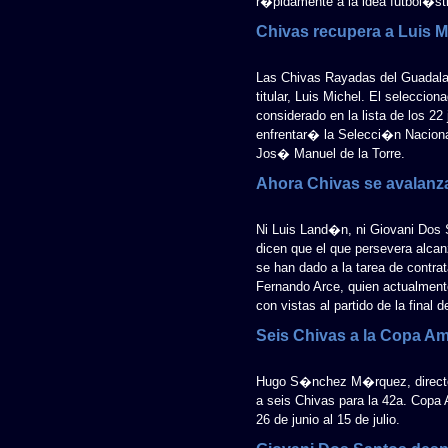
r�pidamente a la idea futbol�stic
Chivas recupera a Luis M
Las Chivas Rayadas del Guadalaj
titular, Luis Michel. El selecci
considerado en la lista de los 2
enfrentar� la Selecci�n Nacional
Jos� Manuel de la Torre.
Ahora Chivas se avalanz
Ni Luis Land�n, ni Giovani Dos
dicen que el que persevera alca
se han dado a la tarea de contrat
Fernando Arce, quien actualmen
con vistas al partido de la final 
Seis Chivas a la Copa A
Hugo S�nchez M�rquez, directo
a seis Chivas para la 42a. Copa
26 de junio al 15 de julio.