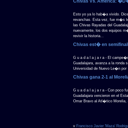
Chivas Vs. America: �D
Esto yo ya lo hab�a vivido. Dice
revanchas. Esta vez, fue m�s t
las Chivas Rayadas del Guadalaja
nuevamente, los dos equipos m�
revivir la historia...
Chivas est� en semifina
G u a d a l a j a r a - El campe
Guadalajara, avanza a la ronda se
Universidad de Nuevo Le�n por m
Chivas gana 2-1 al Moreli
G u a d a l a j a r a - Con poco 
Guadalajara vencieron en el Esta
Omar Bravo al Atl�tico Morelia,
v
Francisco Javier 'Maza' Rodrig