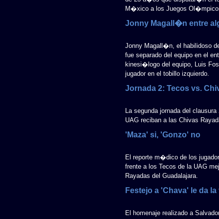
M�xico a los Juegos Ol�mpicos
Jonny Magall�n entre a
Jonny Magall�n, el habilidoso d
fue separado del equipo en el ent
kinesi�logo del equipo, Luis Fos
jugador en el tobillo izquierdo.
Jornada 2: Tecos vs. Chi
La segunda jornada del clausura 
UAG reciban a las Chivas Rayada
'Maza' si, 'Gonzo' no
El reporte m�dico de los jugador
frente a los Tecos de la UAG me
Rayadas del Guadalajara.
Festejo a 'Chava' le da l
El homenaje realizado a Salvad