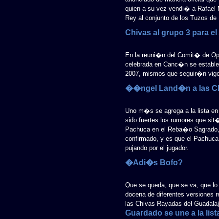
quien a su vez vendi� a Rafael 
Rey al conjunto de los Tuzos de
Chivas al grupo 3 para el
En la reuni�n del Comit� de Ope
celebrada en Canc�n se estableci
2007, mismos que seguir�n vigen
��ngel Land�n a las C
Uno m�s se agrega a la lista en
sido fuertes los rumores que sit
Pachuca en el Reba�o Sagrado, 
confirmado, y es que el Pachuca
pujando por el jugador.
�Adi�s Bofo?
Que se queda, que se va, que lo 
docena de diferentes versiones re
las Chivas Rayadas del Guadalaja
Guardado se une a la lis