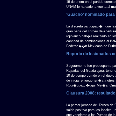
19 de enero en el partido corresp
UNAM le ha dado la vuelta al mu
'Guacho' nominado para 
La discreta participaci�n que la
gran parte del Torneo de Apertu
rojiblanco hab�a realizado en los
cantidad de nominaciones al Bal
Federac��n Mexicana de Futbol 
Reporte de lesionados e
Seguramente fue preocupante pa
Rayadas del Guadalajara, tener q
10 de tiempo corrido en el duelo
de iniciar el juego ten�a a otros 
Rodr�guez, �dgar Mej�a, Omar 
Clausura 2008: resultado
La primer jornada del Torneo de 
saldo positivo para los locales, 
que vencieron a los Pumas de l