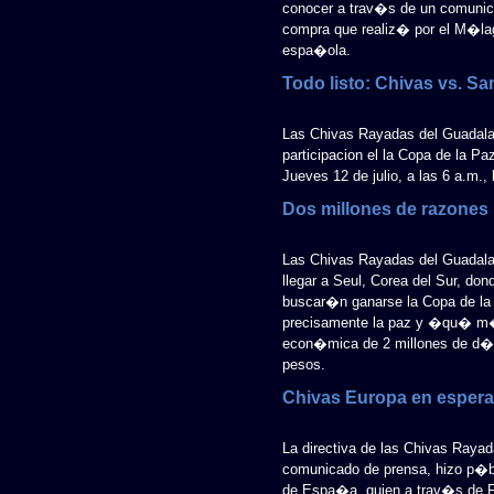
conocer a trav�s de un comunicad
compra que realiz� por el M�lag
espa�ola.
Todo listo: Chivas vs. S
Las Chivas Rayadas del Guadalaja
participacion el la Copa de la P
Jueves 12 de julio, a las 6 a.m.,
Dos millones de razones 
Las Chivas Rayadas del Guadala
llegar a Seul, Corea del Sur, do
buscar�n ganarse la Copa de la
precisamente la paz y �qu� m�s?
econ�mica de 2 millones de d�la
pesos.
Chivas Europa en espera
La directiva de las Chivas Rayad
comunicado de prensa, hizo p�b
de Espa�a, quien a trav�s de F