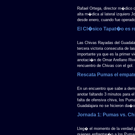
Rafael Ortega, director m�dico 
alta m�dica al lateral izquiero
desde enero, cuando fue operado 
El Cl�sico Tapat�o es r
Las Chivas Rayadas del Guadalaja
tercera victoria consecutia de l
importante ya que es la primer vi
anotaci�n de Omar Arellano Riv
rencuentro de Chivas con el gol.
Rescata Pumas el empate
En un encuentro que sabe a derr
anotar faltando 3 minutos para el 
falta de ofensiva chiva, los Pu
Guadalajara no se hicieron da�o 
Jornada 1: Pumas vs. Ch
Lleg� el momento de la verdad p
quienes enfrentar�n a los Puma