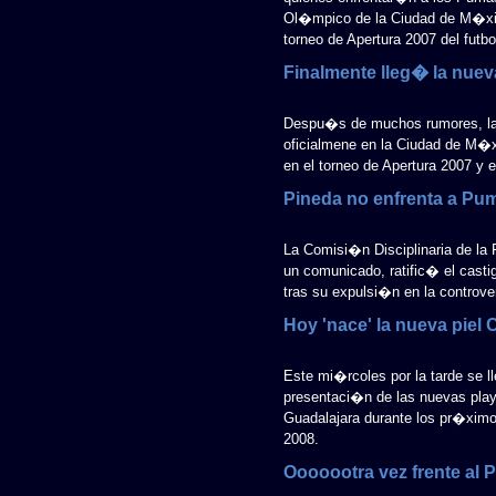
Ol�mpico de la Ciudad de M�xico
torneo de Apertura 2007 del futb
Finalmente lleg� la nuev
Despu�s de muchos rumores, las
oficialmene en la Ciudad de M�x
en el torneo de Apertura 2007 y 
Pineda no enfrenta a Pu
La Comisi�n Disciplinaria de la
un comunicado, ratific� el cast
tras su expulsi�n en la controver
Hoy 'nace' la nueva piel 
Este mi�rcoles por la tarde se ll
presentaci�n de las nuevas pla
Guadalajara durante los pr�ximos
2008.
Ooooootra vez frente al 