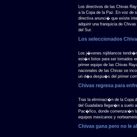
Los directivos de las Chivas Ra
a la Copa de la Paz. En voz de s
directiva anunci� que existe in
adquirir una franquicia de Chiva
del Sur.
Los seleccionados Chiva
Los j�venes rojiblancos tendr�
est�n listos para ser tomados e
primer equipo de las Chivas Ray
nacionales de las Chivas se inco
un d�a despu�s del primer com
Chivas regresa para enfr
Tras la eliminaci�n de la Copa 
del Guadalara llegar�n a suelo a
Pac�fico, donde comenzar�n la 
equipos mexicanos y norteameri
Chivas gana pero no le a