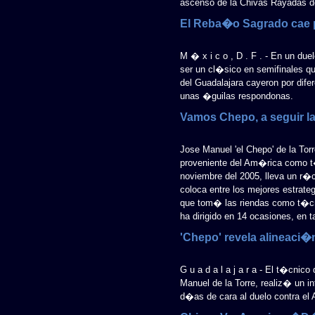
ascenso de la Chivas Rayadas de
El Reba�o Sagrado cae 
M � x i c o , D . F . - En un d
ser un cl�sico en semifinales qu
del Guadalajara cayeron por difer
unas �guilas respondonas.
Vamos Chepo, a seguir la
Jose Manuel 'el Chepo' de la To
proveniente del Am�rica como t�
noviembre del 2005, lleva un r�cor
coloca entre los mejores estrate
que tom� las riendas como t�cn
ha dirigido en 14 ocasiones, en ta
'Chepo' revela alineaci�
G u a d a l a j a r a - El t�cni
Manuel de la Torre, realiz� un i
d�as de cara al duelo contra el