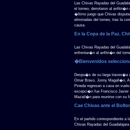
Las Chivas Rayadas del Guadalar
el torneo, derrotaron al anfitri�
�ltimo juego que Chivas disputa
eliminadas del torneo, tras la c
causa.
En la Copa de la Paz, Chi
Las Chivas Rayadas del Guadala
enfrentar�n al anfitri�n del to
�Bienvenidos seleccion
Despu�s de su larga traves�a c
Omar Bravo, Jonny Magall�n, A
Pineda regresan a casa en vuelo
excepci�n fue Francisco Javier
Mazatl�n para reunirse con su fa
Cae Chivas ante el Bolto
En el partido correspondiente a 
Chivas Rayadas del Guadalajara c