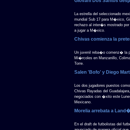
Giovani Dos Santos desp
La estrella del seleccionado me
mundial Sub 17 para M�xico, G
rechazo al inter�s mostrado por 
a jugar a M�xico.
Chivas comienza la pret
Un juvenil reba�o comenz� la 
Mi�rcoles en Manzanillo, Colim
Torre.
Salen 'Bofo' y Diego Mar
Los dos jugadores puestos como 
Chivas Rayadas del Guadalajara,
negociados con �xito este Lune
Mexicano.
Morelia arrebata a Land
En el draft de futbolistas del f
anunciado de manera oficial que